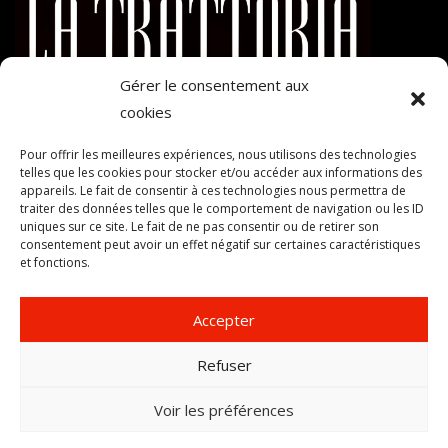
Gérer le consentement aux
cookies
Mentions légales
–
Politique de cookies (UE)
–
Code graphique
Pour offrir les meilleures expériences, nous utilisons des technologies
©
telles que les cookies pour stocker et/ou accéder aux informations des
appareils. Le fait de consentir à ces technologies nous permettra de
Contact
traiter des données telles que le comportement de navigation ou les ID
uniques sur ce site. Le fait de ne pas consentir ou de retirer son
Restaurant LA TRATTORIA 5 Avenue du Parc de la Ladrière
consentement peut avoir un effet négatif sur certaines caractéristiques
et fonctions.
38300 Bourgoin Jallieu
04 74 43 31 14
Accepter
Horaires d’ouverture
Refuser
Lun à Jeu 12h - 14h / 19h - 22h
Ven à Sam 12h - 14h / 19h - 22h30
Voir les préférences
Dimanche fermé