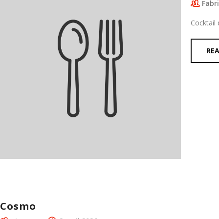
Fabr
Cocktail
RE
Cosmo