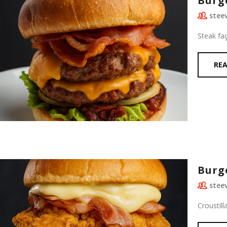
Burg
stee
Steak fa
RE
Burg
stee
Croustill