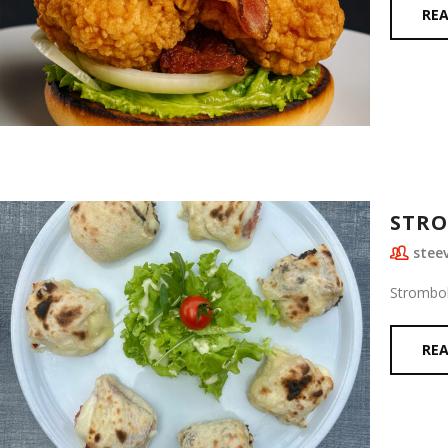
RE
STRO
stee
Strombol
RE