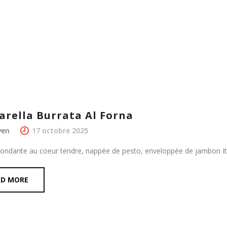
arella Burrata Al Forna
ven
17 octobre 2025
fondante au coeur tendre, nappée de pesto, enveloppée de jambon Ital
AD MORE