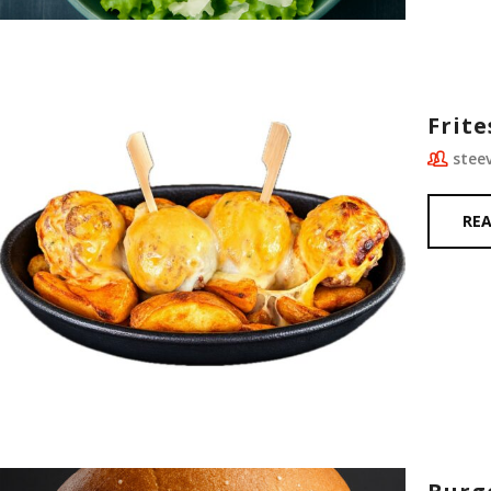
Frite
stee
RE