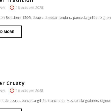
er Tradition
ven
16 octobre 2025
çon Bouchère 150G, double cheddar fondant, pancetta grillée, oignons
AD MORE
er Crusty
ven
16 octobre 2025
ant de poulet, pancetta grillée, tranche de Mozzarella gratinée, oigno