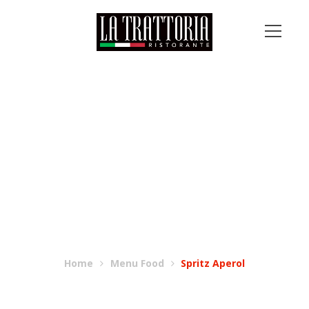
SPRITZ APEROL
Home
Menu Food
Spritz Aperol