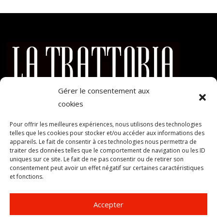
Gérer le consentement aux
cookies
Mentions légales
–
Politique de cookies (UE)
–
Code graphique
Pour offrir les meilleures expériences, nous utilisons des technologies
©
telles que les cookies pour stocker et/ou accéder aux informations des
appareils. Le fait de consentir à ces technologies nous permettra de
Contact
traiter des données telles que le comportement de navigation ou les ID
uniques sur ce site. Le fait de ne pas consentir ou de retirer son
Restaurant LA TRATTORIA 5 Avenue du Parc de la Ladrière
consentement peut avoir un effet négatif sur certaines caractéristiques
et fonctions.
38300 Bourgoin Jallieu
04 74 43 31 14
Accepter
Horaires d’ouverture