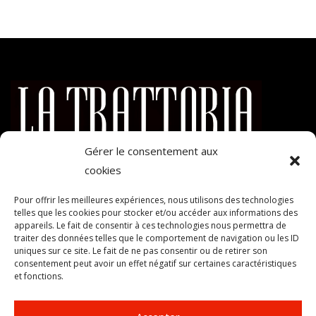
Gérer le consentement aux
cookies
Mentions légales
–
Politique de cookies (UE)
–
Code graphique
Pour offrir les meilleures expériences, nous utilisons des technologies
©
telles que les cookies pour stocker et/ou accéder aux informations des
appareils. Le fait de consentir à ces technologies nous permettra de
Contact
traiter des données telles que le comportement de navigation ou les ID
uniques sur ce site. Le fait de ne pas consentir ou de retirer son
Restaurant LA TRATTORIA 5 Avenue du Parc de la Ladrière
consentement peut avoir un effet négatif sur certaines caractéristiques
et fonctions.
38300 Bourgoin Jallieu
04 74 43 31 14